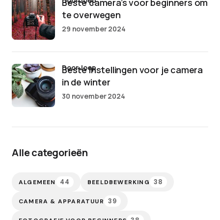
door Joep
Beste camera’s voor beginners om
te overwegen
29 november 2024
door Joep
Beste instellingen voor je camera
in de winter
30 november 2024
Alle categorieën
44
38
ALGEMEEN
BEELDBEWERKING
39
CAMERA & APPARATUUR