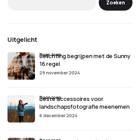
Zoeken
Uitgelicht
door Joep
Belichting begrijpen met de Sunny
16 regel
29 november 2024
door Joep
Beste accessoires voor
landschapsfotografie meenemen
6 december 2024