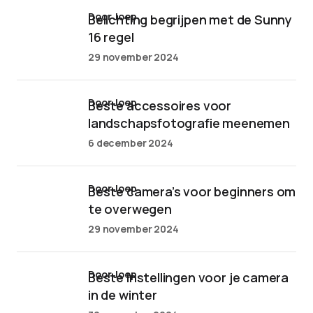
door Joep
Belichting begrijpen met de Sunny
16 regel
29 november 2024
door Joep
Beste accessoires voor
landschapsfotografie meenemen
6 december 2024
door Joep
Beste camera’s voor beginners om
te overwegen
29 november 2024
door Joep
Beste instellingen voor je camera
in de winter