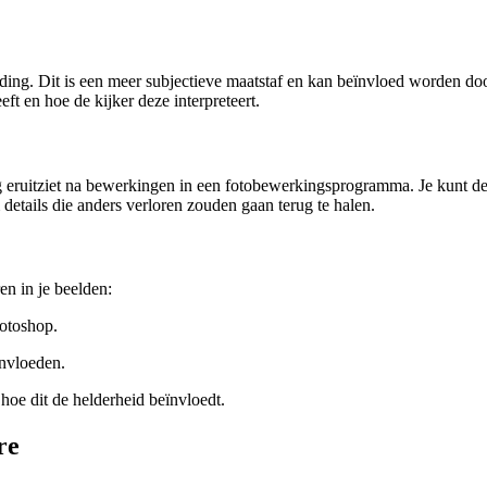
ing. Dit is een meer subjectieve maatstaf en kan beïnvloed worden door 
ft en hoe de kijker deze interpreteert.
g eruitziet na bewerkingen in een fotobewerkingsprogramma. Je kunt d
 details die anders verloren zouden gaan terug te halen.
en in je beelden:
hotoshop.
ïnvloeden.
 hoe dit de helderheid beïnvloedt.
re