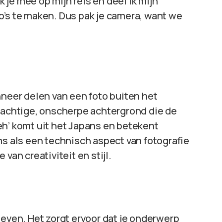
je mee op mijn reis en deel ik mijn
o’s te maken. Dus pak je camera, want we
nneer delen van een foto buiten het
prachtige, onscherpe achtergrond die de
eh’ komt uit het Japans en betekent
ms als een technisch aspect van fotografie
van creativiteit en stijl.
even. Het zorgt ervoor dat je onderwerp