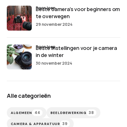
door Joep
Beste camera’s voor beginners om
te overwegen
29 november 2024
door Joep
Beste instellingen voor je camera
in de winter
30 november 2024
Alle categorieën
44
38
ALGEMEEN
BEELDBEWERKING
39
CAMERA & APPARATUUR