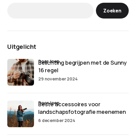
Zoeken
Uitgelicht
door Joep
Belichting begrijpen met de Sunny
16 regel
29 november 2024
door Joep
Beste accessoires voor
landschapsfotografie meenemen
6 december 2024