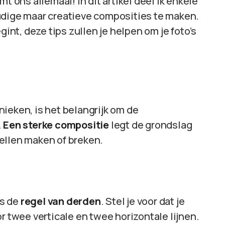
t ons allemaal! In dit artikel deel ik enkele
udige maar creatieve composities te maken.
gint, deze tips zullen je helpen om je foto’s
ieken, is het belangrijk om de
.
Een sterke compositie
legt de grondslag
rtellen maken of breken.
is de
regel van derden
. Stel je voor dat je
r twee verticale en twee horizontale lijnen.