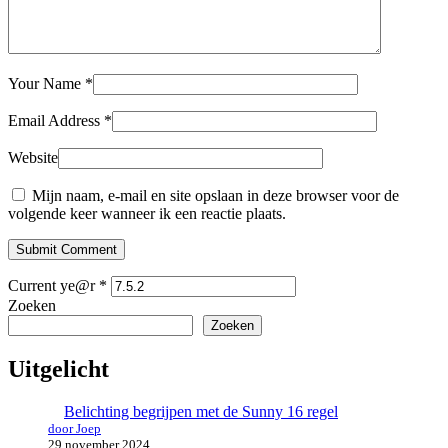
Your Name
*
Email Address
*
Website
Mijn naam, e-mail en site opslaan in deze browser voor de
volgende keer wanneer ik een reactie plaats.
Submit Comment
Current ye@r
*
Zoeken
Zoeken
Uitgelicht
Belichting begrijpen met de Sunny 16 regel
door Joep
29 november 2024