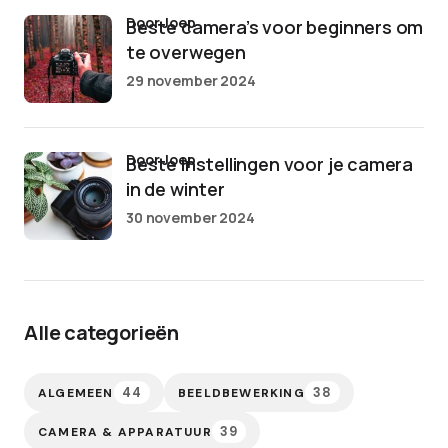
door Joep
Beste camera’s voor beginners om
te overwegen
29 november 2024
door Joep
Beste instellingen voor je camera
in de winter
30 november 2024
Alle categorieën
44
38
ALGEMEEN
BEELDBEWERKING
39
CAMERA & APPARATUUR