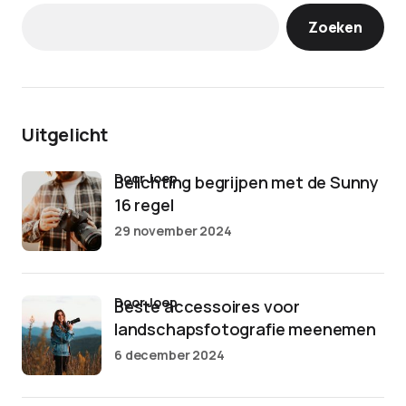
Zoeken
Uitgelicht
door Joep
Belichting begrijpen met de Sunny
16 regel
29 november 2024
door Joep
Beste accessoires voor
landschapsfotografie meenemen
6 december 2024