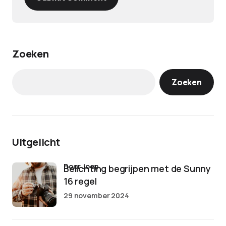
Zoeken
Zoeken
Uitgelicht
door Joep
Belichting begrijpen met de Sunny
16 regel
29 november 2024