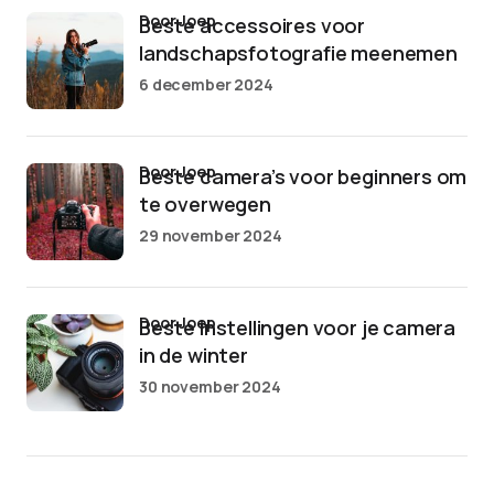
door Joep
Beste accessoires voor
landschapsfotografie meenemen
6 december 2024
door Joep
Beste camera’s voor beginners om
te overwegen
29 november 2024
door Joep
Beste instellingen voor je camera
in de winter
30 november 2024