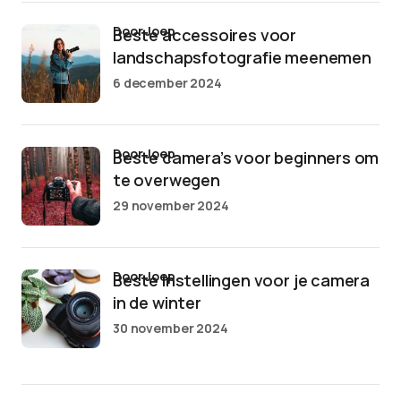
door Joep
Beste accessoires voor
landschapsfotografie meenemen
6 december 2024
door Joep
Beste camera’s voor beginners om
te overwegen
29 november 2024
door Joep
Beste instellingen voor je camera
in de winter
30 november 2024