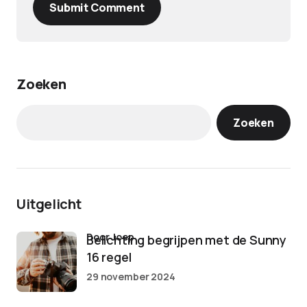
Submit Comment
Zoeken
Zoeken
Uitgelicht
door Joep
Belichting begrijpen met de Sunny
16 regel
29 november 2024