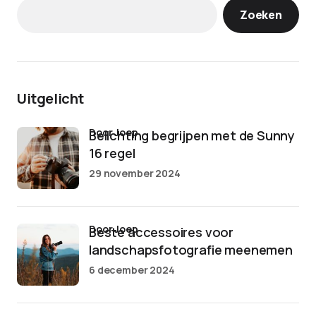
Zoeken
Uitgelicht
door Joep
Belichting begrijpen met de Sunny
16 regel
29 november 2024
door Joep
Beste accessoires voor
landschapsfotografie meenemen
6 december 2024