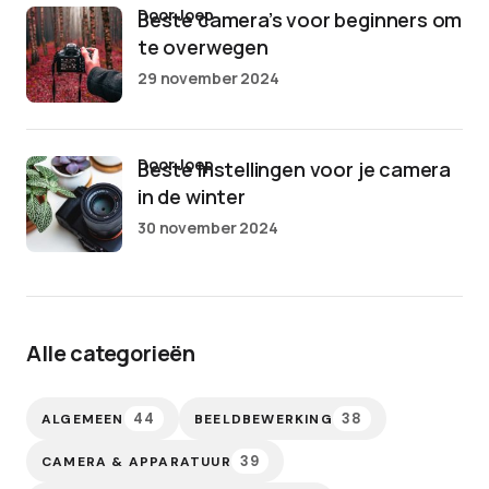
door Joep
Beste camera’s voor beginners om
te overwegen
29 november 2024
door Joep
Beste instellingen voor je camera
in de winter
30 november 2024
Alle categorieën
44
38
ALGEMEEN
BEELDBEWERKING
39
CAMERA & APPARATUUR