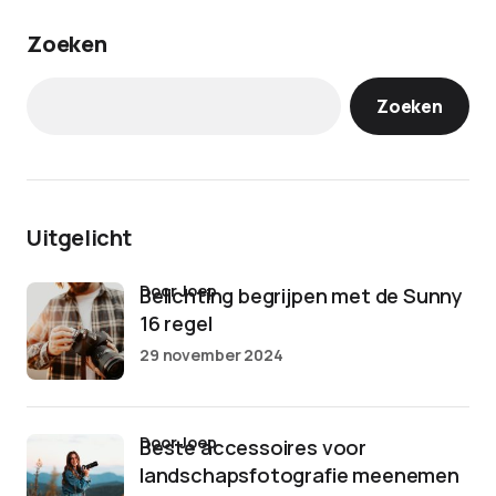
Zoeken
Zoeken
Uitgelicht
door Joep
Belichting begrijpen met de Sunny
16 regel
29 november 2024
door Joep
Beste accessoires voor
landschapsfotografie meenemen