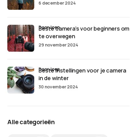
6 december 2024
door Joep
Beste camera’s voor beginners om
te overwegen
29 november 2024
door Joep
Beste instellingen voor je camera
in de winter
30 november 2024
Alle categorieën