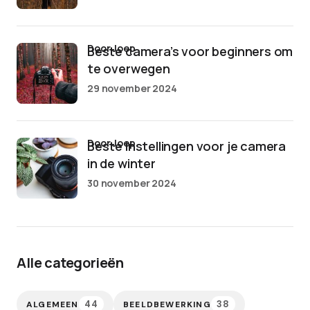
door Joep
Beste camera’s voor beginners om
te overwegen
29 november 2024
door Joep
Beste instellingen voor je camera
in de winter
30 november 2024
Alle categorieën
44
38
ALGEMEEN
BEELDBEWERKING