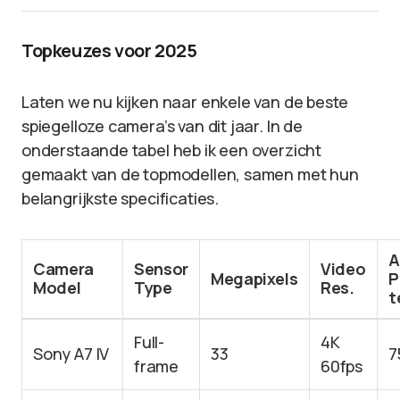
Topkeuzes voor 2025
Laten we nu kijken naar enkele van de beste
spiegelloze camera’s van dit jaar. In de
onderstaande tabel heb ik een overzicht
gemaakt van de topmodellen, samen met hun
belangrijkste specificaties.
A
Camera
Sensor
Video
Megapixels
P
Model
Type
Res.
t
Full-
4K
Sony A7 IV
33
7
frame
60fps