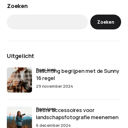
Zoeken
Zoeken
Uitgelicht
door Joep
Belichting begrijpen met de Sunny
16 regel
29 november 2024
door Joep
Beste accessoires voor
landschapsfotografie meenemen
6 december 2024