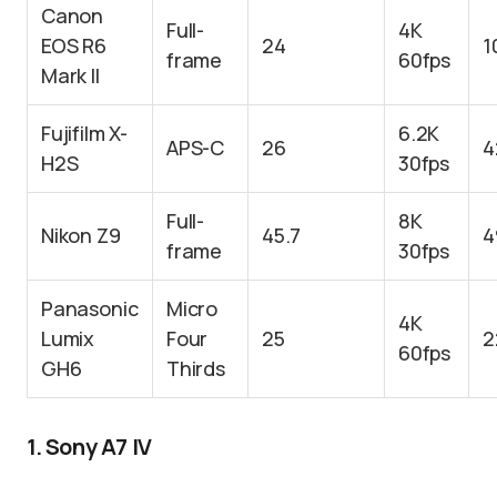
Canon
Full-
4K
EOS R6
24
1
frame
60fps
Mark II
Fujifilm X-
6.2K
APS-C
26
4
H2S
30fps
Full-
8K
Nikon Z9
45.7
4
frame
30fps
Panasonic
Micro
4K
Lumix
Four
25
2
60fps
GH6
Thirds
1. Sony A7 IV