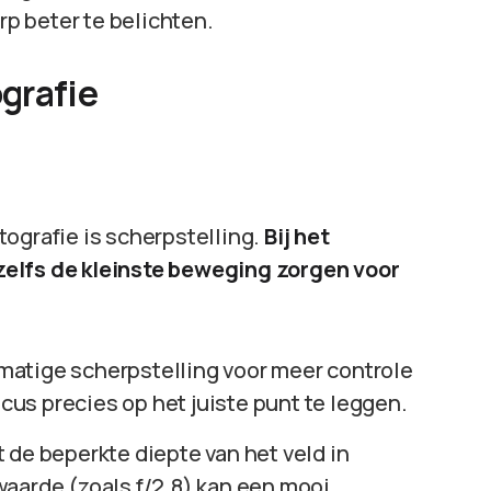
p beter te belichten.
grafie
ografie is scherpstelling.
Bij het
zelfs de kleinste beweging zorgen voor
matige scherpstelling voor meer controle
ocus precies op het juiste punt te leggen.
 de beperkte diepte van het veld in
aarde (zoals f/2.8) kan een mooi