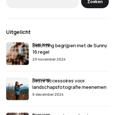
Zoeken
Uitgelicht
door Joep
Belichting begrijpen met de Sunny
16 regel
29 november 2024
door Joep
Beste accessoires voor
landschapsfotografie meenemen
6 december 2024
door Joep