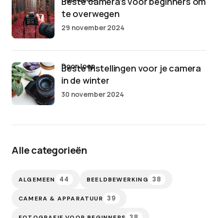
Beste camera’s voor beginners om
te overwegen
29 november 2024
door Joep
Beste instellingen voor je camera
in de winter
30 november 2024
Alle categorieën
44
38
ALGEMEEN
BEELDBEWERKING
39
CAMERA & APPARATUUR
38
FOTOGRAFIE VOOR BEGINNERS