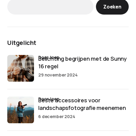
Zoeken
Uitgelicht
door Joep
Belichting begrijpen met de Sunny
16 regel
29 november 2024
door Joep
Beste accessoires voor
landschapsfotografie meenemen
6 december 2024