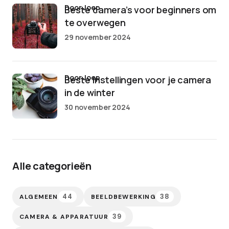
door Joep
Beste camera’s voor beginners om
te overwegen
29 november 2024
door Joep
Beste instellingen voor je camera
in de winter
30 november 2024
Alle categorieën
44
38
ALGEMEEN
BEELDBEWERKING
39
CAMERA & APPARATUUR