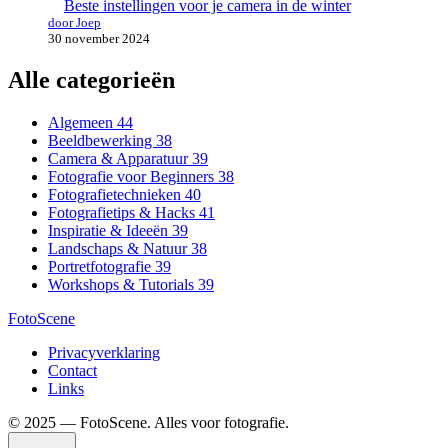
Beste instellingen voor je camera in de winter
door Joep
30 november 2024
Alle categorieën
Algemeen
44
Beeldbewerking
38
Camera & Apparatuur
39
Fotografie voor Beginners
38
Fotografietechnieken
40
Fotografietips & Hacks
41
Inspiratie & Ideeën
39
Landschaps & Natuur
38
Portretfotografie
39
Workshops & Tutorials
39
FotoScene
Privacyverklaring
Contact
Links
©️ 2025 — FotoScene. Alles voor fotografie.