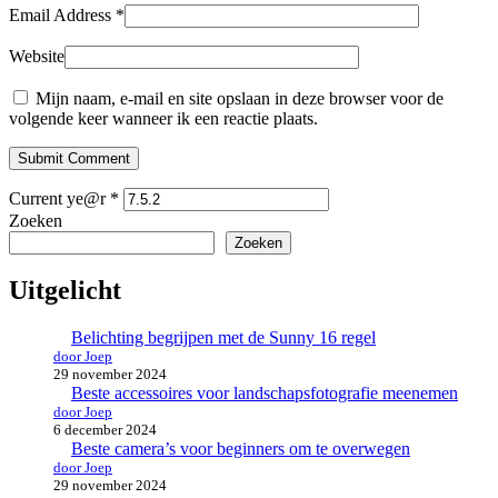
Email Address
*
Website
Mijn naam, e-mail en site opslaan in deze browser voor de
volgende keer wanneer ik een reactie plaats.
Submit Comment
Current ye@r
*
Zoeken
Zoeken
Uitgelicht
Belichting begrijpen met de Sunny 16 regel
door Joep
29 november 2024
Beste accessoires voor landschapsfotografie meenemen
door Joep
6 december 2024
Beste camera’s voor beginners om te overwegen
door Joep
29 november 2024