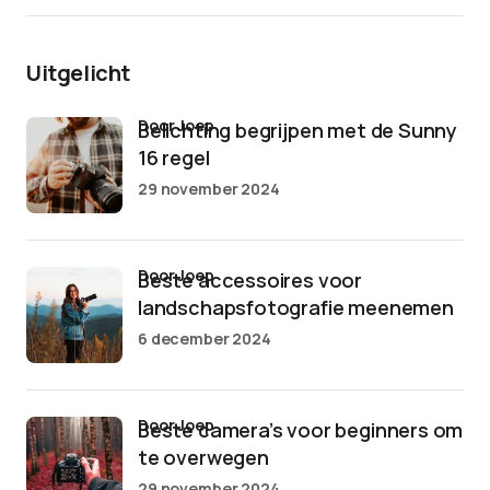
Uitgelicht
door Joep
Belichting begrijpen met de Sunny
16 regel
29 november 2024
door Joep
Beste accessoires voor
landschapsfotografie meenemen
6 december 2024
door Joep
Beste camera’s voor beginners om
te overwegen
29 november 2024