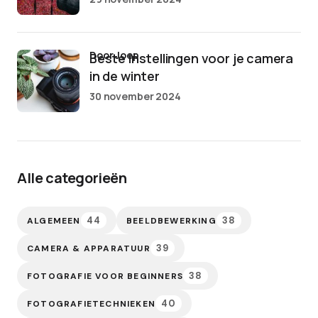
door Joep
Beste instellingen voor je camera
in de winter
30 november 2024
Alle categorieën
44
38
ALGEMEEN
BEELDBEWERKING
39
CAMERA & APPARATUUR
38
FOTOGRAFIE VOOR BEGINNERS
40
FOTOGRAFIETECHNIEKEN