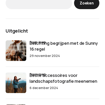
Zoeken
Uitgelicht
door Joep
Belichting begrijpen met de Sunny
16 regel
29 november 2024
door Joep
Beste accessoires voor
landschapsfotografie meenemen
6 december 2024