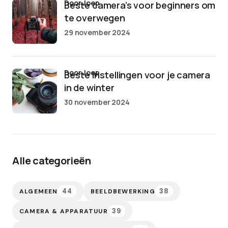
door Joep
Beste camera’s voor beginners om
te overwegen
29 november 2024
door Joep
Beste instellingen voor je camera
in de winter
30 november 2024
Alle categorieën
44
38
ALGEMEEN
BEELDBEWERKING
39
CAMERA & APPARATUUR