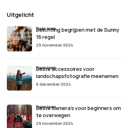
Uitgelicht
door Joep
Belichting begrijpen met de Sunny
16 regel
29 november 2024
door Joep
Beste accessoires voor
landschapsfotografie meenemen
6 december 2024
door Joep
Beste camera’s voor beginners om
te overwegen
29 november 2024