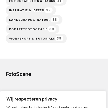
41
FOTOGRAFIETIPS & HACKS
39
INSPIRATIE & IDEEËN
38
LANDSCHAPS & NATUUR
39
PORTRETFOTOGRAFIE
39
WORKSHOPS & TUTORIALS
FotoScene
PRIVACYVERKLARING
Wij respecteren privacy
CONTACT
LINKS
Wij gebruiken technische & functionele cookies, en