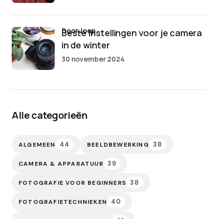
door Joep
Beste instellingen voor je camera
in de winter
30 november 2024
Alle categorieën
44
38
ALGEMEEN
BEELDBEWERKING
39
CAMERA & APPARATUUR
38
FOTOGRAFIE VOOR BEGINNERS
40
FOTOGRAFIETECHNIEKEN