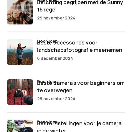
door Joep
Belichting begrijpen met de Sunny
16 regel
29 november 2024
door Joep
Beste accessoires voor
landschapsfotografie meenemen
6 december 2024
door Joep
Beste camera’s voor beginners om
te overwegen
29 november 2024
door Joep
Beste instellingen voor je camera
in de winter